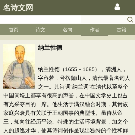
名诗文网
首页
诗文
名句
作者
古籍
纳兰性德
纳兰性德（1655－1685），满洲人，
字容若，号楞伽山人，清代最著名词人
之一。其诗词"纳兰词"在清代以至整个
中国词坛上都享有很高的声誉，在中国文学史上也占
有光采夺目的一席。他生活于满汉融合时期，其贵族
家庭兴衰具有关联于王朝国事的典型性。虽侍从帝
王，却向往经历平淡。特殊的生活环境背景，加之个
人的超逸才华，使其诗词创作呈现出独特的个性和鲜