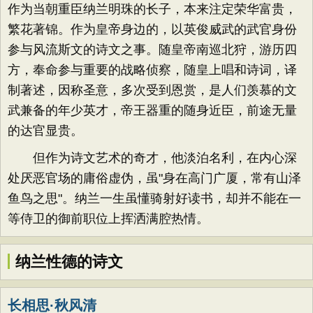
作为当朝重臣纳兰明珠的长子，本来注定荣华富贵，
繁花著锦。作为皇帝身边的，以英俊威武的武官身份
参与风流斯文的诗文之事。随皇帝南巡北狩，游历四
方，奉命参与重要的战略侦察，随皇上唱和诗词，译
制著述，因称圣意，多次受到恩赏，是人们羡慕的文
武兼备的年少英才，帝王器重的随身近臣，前途无量
的达官显贵。
但作为诗文艺术的奇才，他淡泊名利，在内心深
处厌恶官场的庸俗虚伪，虽"身在高门广厦，常有山泽
鱼鸟之思"。纳兰一生虽懂骑射好读书，却并不能在一
等侍卫的御前职位上挥洒满腔热情。
纳兰性德的诗文
长相思·秋风清