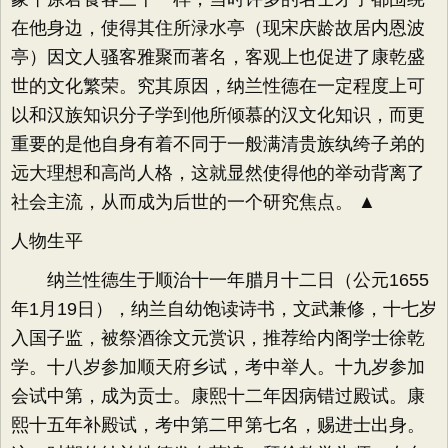
在他身边，使得其住所渌水亭（现宋庆龄故居内恩波
亭）因文人骚客雅聚而著名，客观上也促进了康乾盛
世的文化繁荣。究其原因，纳兰性德在一定程度上可
以和汉族知识分子学到他所倾慕的汉文化知识，而更
重要的是他自身有着不同于一般满清贵族纨绔子弟的
远大理想和高尚人格，这就显然使得他的举动背离了
社会主流，从而成为后世的一个研究焦点。 ▲
人物生平
纳兰性德生于顺治十一年腊月十二日（公元1655
年1月19日），纳兰自幼饱读诗书，文武兼修，十七岁
入国子监，被祭酒徐文元赏识，推荐给内阁学士徐乾
学。十八岁参加顺天府乡试，考中举人。十九岁参加
会试中第，成为贡士。康熙十二年因病错过殿试。康
熙十五年补殿试，考中第二甲第七名，赐进士出身。