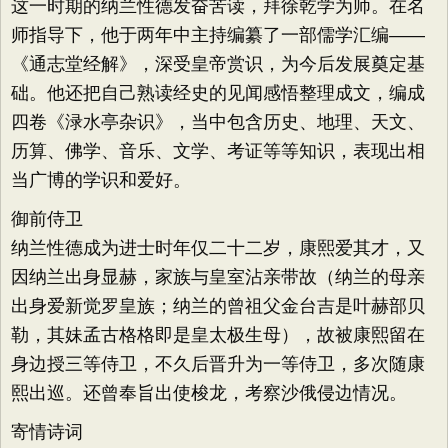
这一时期的纳兰性德发奋苦读，拜徐乾学为师。在名
师指导下，他于两年中主持编纂了一部儒学汇编——
《通志堂经解》，深受皇帝赏识，为今后发展奠定基
础。他还把自己熟读经史的见闻感悟整理成文，编成
四卷《渌水亭杂识》，当中包含历史、地理、天文、
历算、佛学、音乐、文学、考证等等知识，表现出相
当广博的学识和爱好。
御前侍卫
纳兰性德成为进士时年仅二十二岁，康熙爱其才，又
因纳兰出身显赫，家族与皇室沾亲带故（纳兰的母亲
出身爱新觉罗皇族；纳兰的曾祖父金台吉是叶赫部贝
勒，其妹孟古格格即是皇太极生母），故被康熙留在
身边授三等侍卫，不久后晋升为一等侍卫，多次随康
熙出巡。还曾奉旨出使梭龙，考察沙俄侵边情况。
寄情诗词