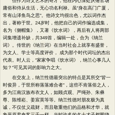
但作为诗文艺术的奇才，他在内心深处厌倦官场
庸俗和侍从生活，无心功名利禄。虽"身在高门广厦，
常有山泽鱼鸟之思"。他诗文均很出色，尤以词作杰
出，著称于世。24岁时，他把自己的词作编选成集，
名为《侧帽集》，又著《饮水词》，再后有人将两部
词集增遗补缺，共349首，编辑一处，合为《纳兰
词》。传世的《纳兰词》在当时社会上就享有盛誉，
为文人、学士等高度评价， 成为那个时代词坛的杰出
代表。时人云，"家家争唱《饮水词》，纳兰心事几人
知？"可见其词的影响力之大。
在交友上，纳兰性德最突出的特点是其所交"皆一
时俊异，于世所称落落难合者"，这些不肯落俗之人，
多为江南汉族布衣文人，如顾贞观、严绳孙、朱彝
尊、陈维崧、姜宸英等等。纳兰性德对朋友极为真
诚，不仅仗义疏财，而且敬重他们的品格和才华，就
象平原君食客三千一样，当时许多的名士才子都围绕