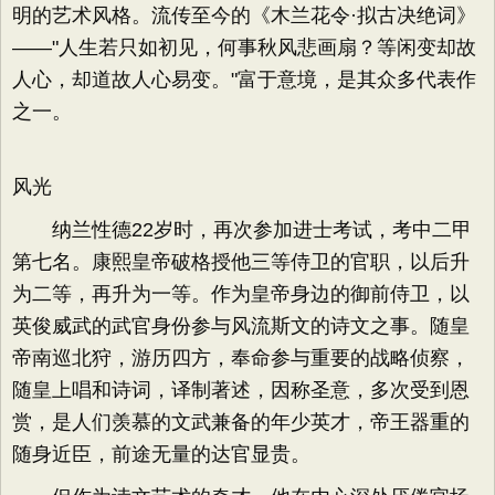
明的艺术风格。流传至今的《木兰花令·拟古决绝词》
——"人生若只如初见，何事秋风悲画扇？等闲变却故
人心，却道故人心易变。"富于意境，是其众多代表作
之一。
风光
纳兰性德22岁时，再次参加进士考试，考中二甲
第七名。康熙皇帝破格授他三等侍卫的官职，以后升
为二等，再升为一等。作为皇帝身边的御前侍卫，以
英俊威武的武官身份参与风流斯文的诗文之事。随皇
帝南巡北狩，游历四方，奉命参与重要的战略侦察，
随皇上唱和诗词，译制著述，因称圣意，多次受到恩
赏，是人们羡慕的文武兼备的年少英才，帝王器重的
随身近臣，前途无量的达官显贵。