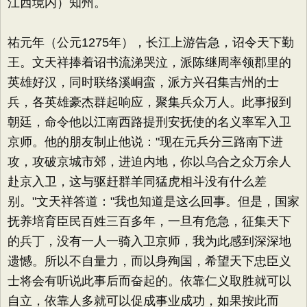
江西境内）知州。
祐元年（公元1275年），长江上游告急，诏令天下勤
王。文天祥捧着诏书流涕哭泣，派陈继周率领郡里的
英雄好汉，同时联络溪峒蛮，派方兴召集吉州的士
兵，各英雄豪杰群起响应，聚集兵众万人。此事报到
朝廷，命令他以江南西路提刑安抚使的名义率军入卫
京师。他的朋友制止他说："现在元兵分三路南下进
攻，攻破京城市郊，进迫内地，你以乌合之众万余人
赴京入卫，这与驱赶群羊同猛虎相斗没有什么差
别。"文天祥答道："我也知道是这么回事。但是，国家
抚养培育臣民百姓三百多年，一旦有危急，征集天下
的兵丁，没有一人一骑入卫京师，我为此感到深深地
遗憾。所以不自量力，而以身殉国，希望天下忠臣义
士将会有听说此事后而奋起的。依靠仁义取胜就可以
自立，依靠人多就可以促成事业成功，如果按此而