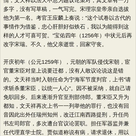
惰，文天祥以法天不息为题议论策对，其文章有一万
多字，没有写草稿，一气写完。宋理宗皇帝亲自选拔
他为第一名。考官王应麟上奏说："这个试卷以古代的
事情作为借鉴，忠心肝胆好似铁石，我以为能得到这
样的人才可喜可贺。"宝佑四年（1256年）中状元后再
改字宋瑞。不久，他父亲逝世，回家守丧。
开庆初年（公元1259年），元朝的军队侵伐宋朝，宦
官董宋臣对皇上说要迁都，没有人敢议论说这是错
的。文天祥当时入朝任命为宁海军节度判官，上书"请
求斩杀董宋臣，以统一人心"。因不被采纳，就自己请
免职回乡。后来逐渐升官至刑部侍郎。董宋臣又升为
都知，文天祥再次上书一一列举他的罪行，也没有回
音因此出外任瑞州知州，改迁江南西路提刑，升任尚
书左司郎官，多次遭台官议论罢职。担任军器监并兼
任代理直学士院。贾似道称说有病，请求退休，用以