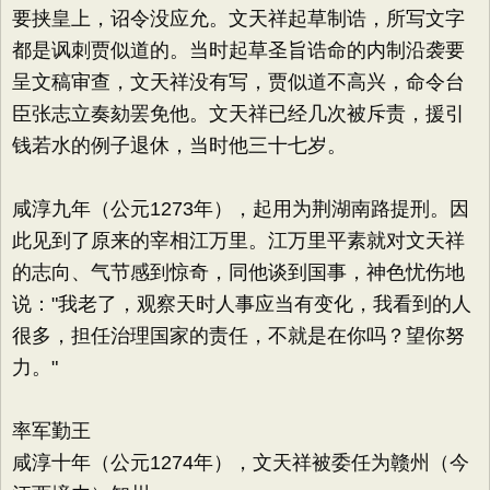
要挟皇上，诏令没应允。文天祥起草制诰，所写文字
都是讽刺贾似道的。当时起草圣旨诰命的内制沿袭要
呈文稿审查，文天祥没有写，贾似道不高兴，命令台
臣张志立奏劾罢免他。文天祥已经几次被斥责，援引
钱若水的例子退休，当时他三十七岁。
咸淳九年（公元1273年），起用为荆湖南路提刑。因
此见到了原来的宰相江万里。江万里平素就对文天祥
的志向、气节感到惊奇，同他谈到国事，神色忧伤地
说："我老了，观察天时人事应当有变化，我看到的人
很多，担任治理国家的责任，不就是在你吗？望你努
力。"
率军勤王
咸淳十年（公元1274年），文天祥被委任为赣州（今