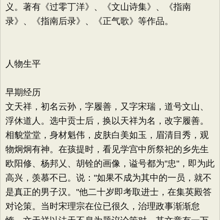
义。著有《过零丁洋》、《文山诗集》、《指南
录》、《指南后录》、《正气歌》等作品。
人物生平
早期经历
文天祥，初名云孙，字履善，又字宋瑞，道号文山、
浮休道人。选中贡士后，换以天祥为名，改字履善。
相貌堂堂，身材魁伟，皮肤白美如玉，眉清目秀，观
物炯炯有神。在孩提时，看见学宫中所祭祀的乡先生
欧阳修、杨邦乂、胡铨的画像，谥号都为"忠"，即为此
高兴，羡慕不已。说："如果不成为其中的一员，就不
是真正的男子汉。"他二十岁即考取进士，在集英殿答
对论策。当时宋理宗在位已很久，治理政事渐渐怠