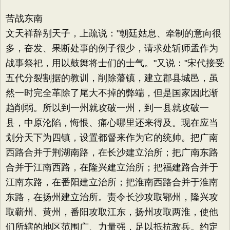
苦战东南
文天祥辞别天子，上疏说："朝廷姑息、牵制的意向很
多，奋发、果断处事的例子很少，请求处斩师孟作为
战事祭祀，用以鼓舞将士们的士气。"又说："宋代接受
五代分裂割据的教训，削除藩镇，建立郡县城邑，虽
然一时完全革除了尾大不掉的弊端，但是国家因此渐
趋削弱。所以到一州就攻破一州，到一县就攻破一
县，中原沦陷，悔恨、痛心哪里还来得及。现在应当
划分天下为四镇，设置都督来作为它的统帅。把广南
西路合并于荆湖南路，在长沙建立治所；把广南东路
合并于江南西路，在隆兴建立治所；把福建路合并于
江南东路，在番阳建立治所；把淮南西路合并于淮南
东路，在扬州建立治所。责令长沙攻取鄂州，隆兴攻
取蕲州、黄州，番阳攻取江东，扬州攻取两淮，使他
们所辖的地区范围广、力量强，足以抵抗敌兵。约定