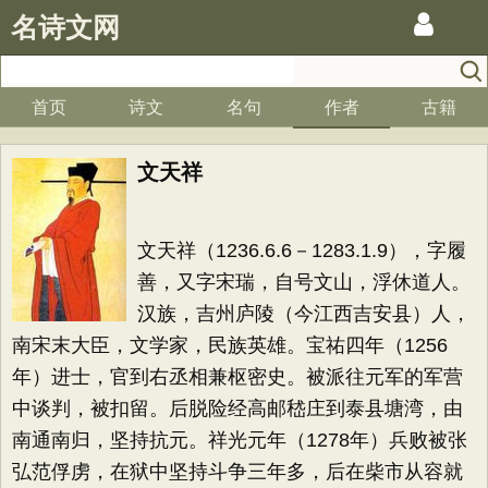
名诗文网
首页
诗文
名句
作者
古籍
文天祥
文天祥（1236.6.6－1283.1.9），字履
善，又字宋瑞，自号文山，浮休道人。
汉族，吉州庐陵（今江西吉安县）人，
南宋末大臣，文学家，民族英雄。宝祐四年（1256
年）进士，官到右丞相兼枢密史。被派往元军的军营
中谈判，被扣留。后脱险经高邮嵇庄到泰县塘湾，由
南通南归，坚持抗元。祥光元年（1278年）兵败被张
弘范俘虏，在狱中坚持斗争三年多，后在柴市从容就