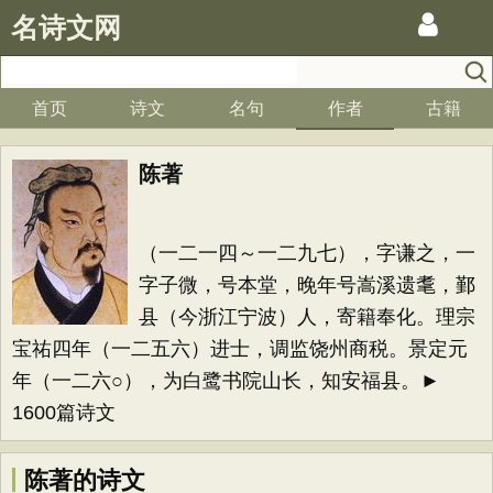
名诗文网
首页
诗文
名句
作者
古籍
陈著
（一二一四～一二九七），字谦之，一
字子微，号本堂，晚年号嵩溪遗耄，鄞
县（今浙江宁波）人，寄籍奉化。理宗
宝祐四年（一二五六）进士，调监饶州商税。景定元
年（一二六○），为白鹭书院山长，知安福县。►
1600篇诗文
陈著的诗文