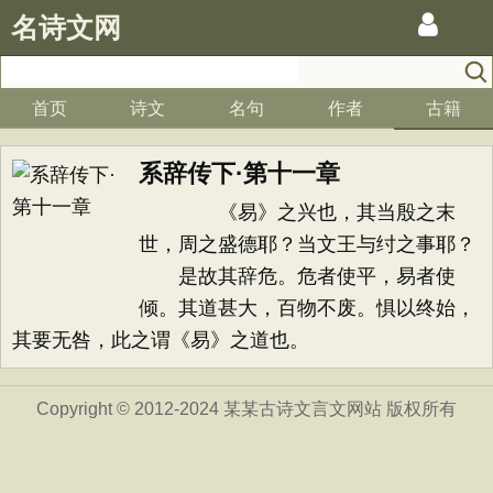
名诗文网
首页
诗文
名句
作者
古籍
系辞传下·第十一章
《易》之兴也，其当殷之末
世，周之盛德耶？当文王与纣之事耶？
是故其辞危。危者使平，易者使
倾。其道甚大，百物不废。惧以终始，
其要无咎，此之谓《易》之道也。
Copyright © 2012-2024 某某古诗文言文网站 版权所有