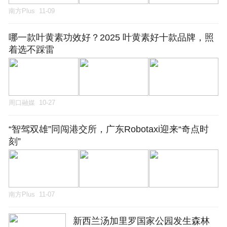
南方Plus
11-09
哪一款叶黄素功效好？2025 叶黄素好十款品牌，照
着选不踩雷
周口融媒
10-27
“智驾双雄”同闯港交所，广东Robotaxi迎来“奇点时
刻”
南方Plus
11-07
新西兰汤加里罗国家公园发生森林