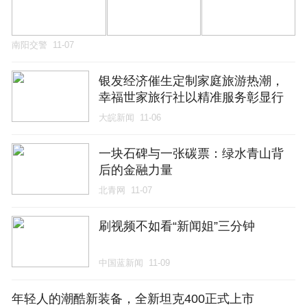
南阳交警
11-07
银发经济催生定制家庭旅游热潮，
幸福世家旅行社以精准服务彰显行
业价值
大皖新闻
11-06
一块石碑与一张碳票：绿水青山背
后的金融力量
北青网
11-07
刷视频不如看“新闻姐”三分钟
中国蓝新闻
11-09
年轻人的潮酷新装备，全新坦克400正式上市