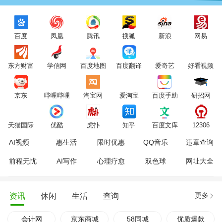
百度
凤凰
腾讯
搜狐
新浪
网易
东方财富
学信网
百度地图
百度翻译
爱奇艺
好看视频
京东
哔哩哔哩
淘宝网
爱淘宝
百度手助
研招网
天猫国际
优酷
虎扑
知乎
百度文库
12306
AI视频
惠生活
限时优惠
QQ音乐
违章查询
前程无忧
AI写作
心理疗愈
双色球
网址大全
更多
资讯
休闲
生活
查询
会计网
京东商城
58同城
优质爆款