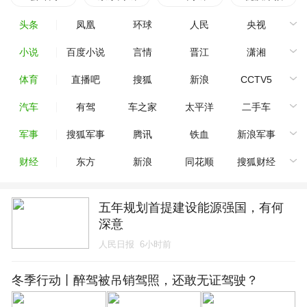
头条
凤凰
环球
人民
央视
小说
百度小说
言情
晋江
潇湘
体育
直播吧
搜狐
新浪
CCTV5
汽车
有驾
车之家
太平洋
二手车
军事
搜狐军事
腾讯
铁血
新浪军事
财经
东方
新浪
同花顺
搜狐财经
五年规划首提建设能源强国，有何
深意
人民日报
6小时前
冬季行动丨醉驾被吊销驾照，还敢无证驾驶？