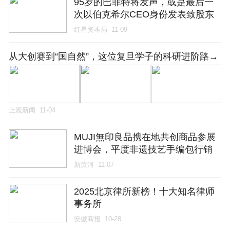
95岁的巴菲特将发声，或是最后一
次以伯克希尔CEO身份发表致股东
信
红星资本局
11-09
从大创赛到“国自然”，这位复旦学子的科研进阶路→
上观新闻
11-04
MUJI無印良品携在地共创商品参展
进博会，平度非遗技艺手编包行销
全国
新黄河
11-07
2025北京律所新榜！十大知名律师
事务所
安徽商报
10-28