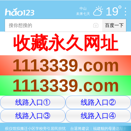
多云
推荐
娱乐
社会
搞笑
体育
19
中山
优
未来七天
百度一下
立即登录
收藏永久网址
2025年11月10日
19°C
/
多云
1113339.com
意见反馈
PC版
网站地图
1113339.com
京公网安备 11000002000001号 京ICP证030173号
线路入口①
线路入口②
服务协议
转码声明
意见反馈
线路入口③
线路入口④
殡仪馆拟搬迁小区学校旁引居民担忧
台退将建议：福建舰的母港选址台湾